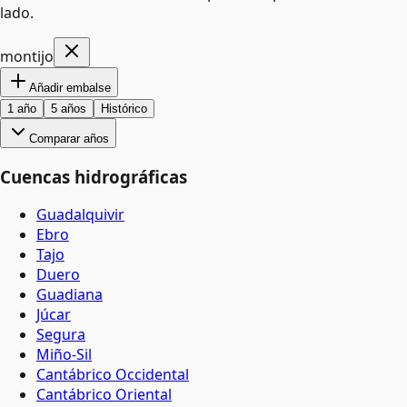
lado.
montijo
Añadir embalse
1 año
5 años
Histórico
Comparar años
Cuencas hidrográficas
Guadalquivir
Ebro
Tajo
Duero
Guadiana
Júcar
Segura
Miño-Sil
Cantábrico Occidental
Cantábrico Oriental