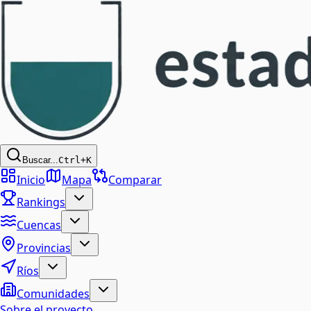
Buscar...
Ctrl+K
Inicio
Mapa
Comparar
Rankings
Cuencas
Provincias
Ríos
Comunidades
Sobre el proyecto