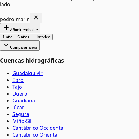
lado.
pedro-marin
Añadir embalse
1 año
5 años
Histórico
Comparar años
Cuencas hidrográficas
Guadalquivir
Ebro
Tajo
Duero
Guadiana
Júcar
Segura
Miño-Sil
Cantábrico Occidental
Cantábrico Oriental