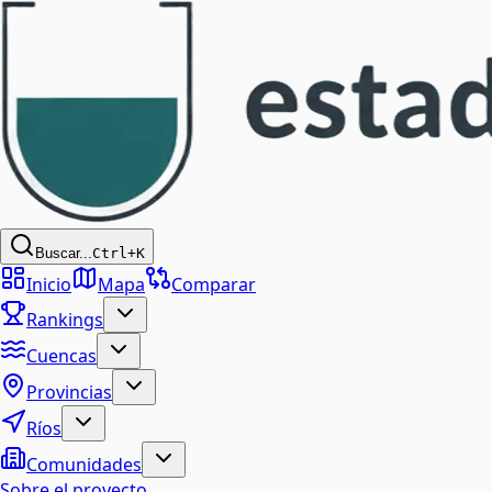
Buscar...
Ctrl+K
Inicio
Mapa
Comparar
Rankings
Cuencas
Provincias
Ríos
Comunidades
Sobre el proyecto