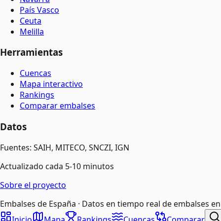
País Vasco
Ceuta
Melilla
Herramientas
Cuencas
Mapa interactivo
Rankings
Comparar embalses
Datos
Fuentes: SAIH, MITECO, SNCZI, IGN
Actualizado cada 5-10 minutos
Sobre el proyecto
Embalses de España · Datos en tiempo real de embalses en
Inicio
Mapa
Rankings
Cuencas
Comparar