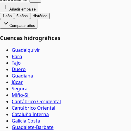
Añadir embalse
1 año
5 años
Histórico
Comparar años
Cuencas hidrográficas
Guadalquivir
Ebro
Tajo
Duero
Guadiana
Júcar
Segura
Miño-Sil
Cantábrico Occidental
Cantábrico Oriental
Cataluña Interna
Galicia Costa
Guadalete-Barbate