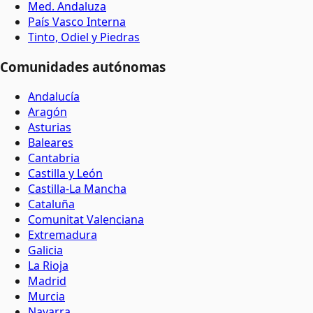
Med. Andaluza
País Vasco Interna
Tinto, Odiel y Piedras
Comunidades autónomas
Andalucía
Aragón
Asturias
Baleares
Cantabria
Castilla y León
Castilla-La Mancha
Cataluña
Comunitat Valenciana
Extremadura
Galicia
La Rioja
Madrid
Murcia
Navarra