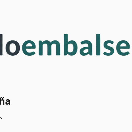
aña
.