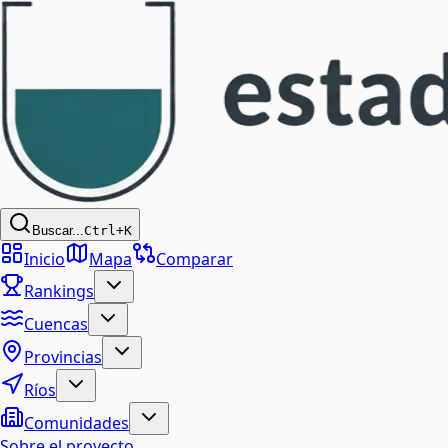
Buscar...
Ctrl+K
Inicio
Mapa
Comparar
Rankings
Cuencas
Provincias
Ríos
Comunidades
Sobre el proyecto