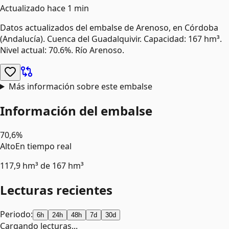
Actualizado
hace 1 min
Datos actualizados del embalse de
Arenoso
, en Córdoba
(Andalucía)
.
Cuenca del Guadalquivir.
Capacidad: 167 hm³.
Nivel actual: 70.6%.
Río Arenoso.
Más información sobre este embalse
Información del embalse
70,6%
Alto
En tiempo real
117,9 hm³
de
167 hm³
Lecturas recientes
Periodo:
6h
24h
48h
7d
30d
Cargando lecturas...