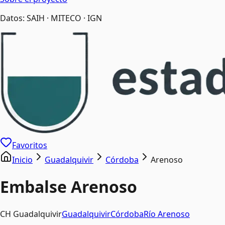
Datos: SAIH · MITECO · IGN
Favoritos
Inicio
Guadalquivir
Córdoba
Arenoso
Embalse
Arenoso
CH Guadalquivir
Guadalquivir
Córdoba
Río
Arenoso