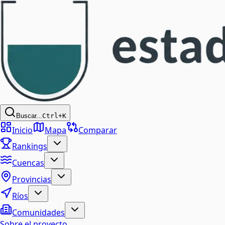
Buscar...
Ctrl+K
Inicio
Mapa
Comparar
Rankings
Cuencas
Provincias
Ríos
Comunidades
Sobre el proyecto