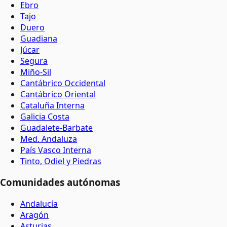
Ebro
Tajo
Duero
Guadiana
Júcar
Segura
Miño-Sil
Cantábrico Occidental
Cantábrico Oriental
Cataluña Interna
Galicia Costa
Guadalete-Barbate
Med. Andaluza
País Vasco Interna
Tinto, Odiel y Piedras
Comunidades autónomas
Andalucía
Aragón
Asturias