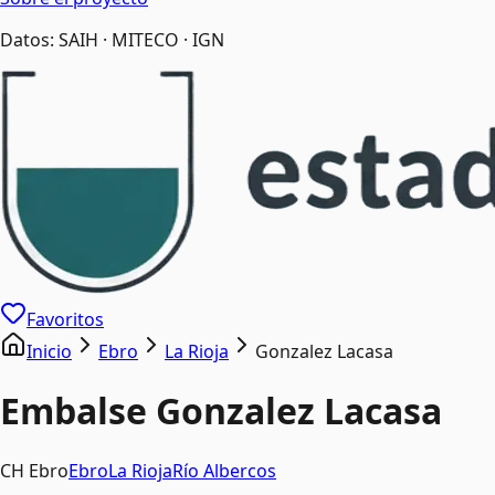
Datos: SAIH · MITECO · IGN
Favoritos
Inicio
Ebro
La Rioja
Gonzalez Lacasa
Embalse
Gonzalez Lacasa
CH Ebro
Ebro
La Rioja
Río
Albercos