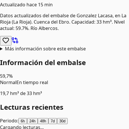
Actualizado
hace 15 min
Datos actualizados del embalse de
Gonzalez Lacasa
, en La
Rioja
(La Rioja)
.
Cuenca del Ebro.
Capacidad: 33 hm³.
Nivel
actual: 59.7%.
Río Albercos.
Más información sobre este embalse
Información del embalse
59,7%
Normal
En tiempo real
19,7 hm³
de
33 hm³
Lecturas recientes
Periodo:
6h
24h
48h
7d
30d
Cargando lecturas...