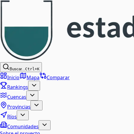
Buscar...
Ctrl+K
Inicio
Mapa
Comparar
Rankings
Cuencas
Provincias
Ríos
Comunidades
Sobre el proyecto