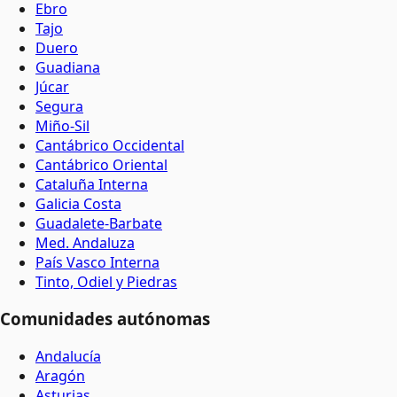
Ebro
Tajo
Duero
Guadiana
Júcar
Segura
Miño-Sil
Cantábrico Occidental
Cantábrico Oriental
Cataluña Interna
Galicia Costa
Guadalete-Barbate
Med. Andaluza
País Vasco Interna
Tinto, Odiel y Piedras
Comunidades autónomas
Andalucía
Aragón
Asturias