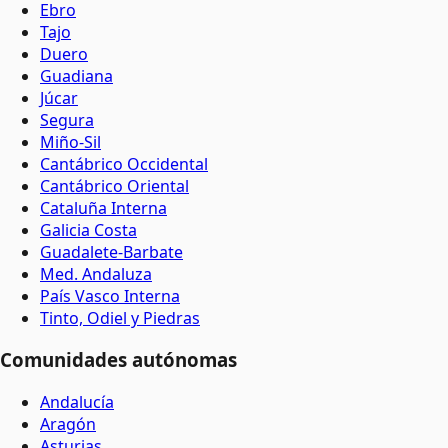
Ebro
Tajo
Duero
Guadiana
Júcar
Segura
Miño-Sil
Cantábrico Occidental
Cantábrico Oriental
Cataluña Interna
Galicia Costa
Guadalete-Barbate
Med. Andaluza
País Vasco Interna
Tinto, Odiel y Piedras
Comunidades autónomas
Andalucía
Aragón
Asturias