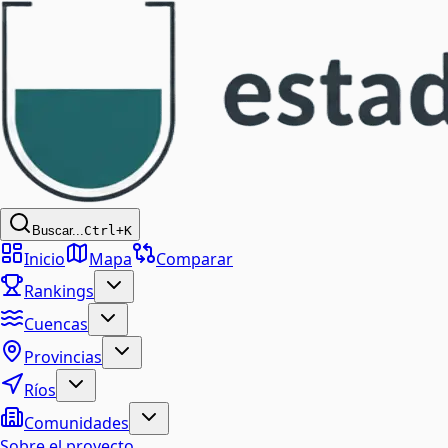
Buscar...
Ctrl+K
Inicio
Mapa
Comparar
Rankings
Cuencas
Provincias
Ríos
Comunidades
Sobre el proyecto