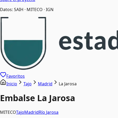
Datos: SAIH · MITECO · IGN
Favoritos
Inicio
Tajo
Madrid
La Jarosa
Embalse
La Jarosa
MITECO
Tajo
Madrid
Río
Jarosa