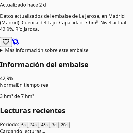
Actualizado
hace 2 d
Datos actualizados del embalse de
La Jarosa
, en Madrid
(Madrid)
.
Cuenca del Tajo.
Capacidad: 7 hm³.
Nivel actual:
42.9%.
Río Jarosa.
Más información sobre este embalse
Información del embalse
42,9%
Normal
En tiempo real
3 hm³
de
7 hm³
Lecturas recientes
Periodo:
6h
24h
48h
7d
30d
Cargando lecturas...