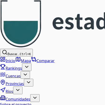
Buscar...
Ctrl+K
Inicio
Mapa
Comparar
Rankings
Cuencas
Provincias
Ríos
Comunidades
Sobre el proyecto