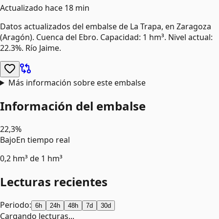
Actualizado
hace 18 min
Datos actualizados del embalse de
La Trapa
, en Zaragoza
(Aragón)
.
Cuenca del Ebro.
Capacidad: 1 hm³.
Nivel actual:
22.3%.
Río Jaime.
Más información sobre este embalse
Información del embalse
22,3%
Bajo
En tiempo real
0,2 hm³
de
1 hm³
Lecturas recientes
Periodo:
6h
24h
48h
7d
30d
Cargando lecturas...