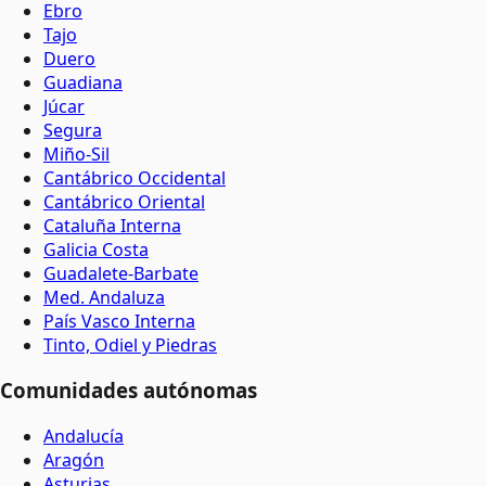
Ebro
Tajo
Duero
Guadiana
Júcar
Segura
Miño-Sil
Cantábrico Occidental
Cantábrico Oriental
Cataluña Interna
Galicia Costa
Guadalete-Barbate
Med. Andaluza
País Vasco Interna
Tinto, Odiel y Piedras
Comunidades autónomas
Andalucía
Aragón
Asturias