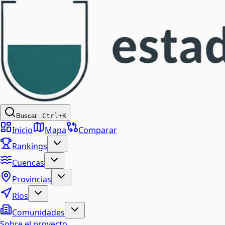
Buscar...
Ctrl+K
Inicio
Mapa
Comparar
Rankings
Cuencas
Provincias
Ríos
Comunidades
Sobre el proyecto