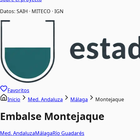
Datos: SAIH · MITECO · IGN
Favoritos
Inicio
Med. Andaluza
Málaga
Montejaque
Embalse
Montejaque
Med. Andaluza
Málaga
Río
Guadarés