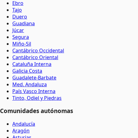
Ebro
Tajo
Duero
Guadiana
Júcar
Segura
Miño-Sil
Cantábrico Occidental
Cantábrico Oriental
Cataluña Interna
Galicia Costa
Guadalete-Barbate
Med. Andaluza
País Vasco Interna
Tinto, Odiel y Piedras
Comunidades autónomas
Andalucía
Aragón
Asturias