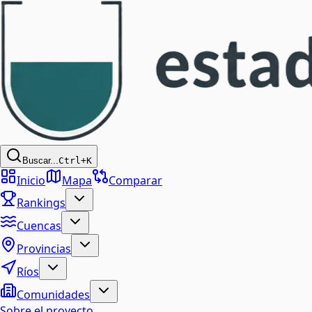
Buscar...
Ctrl+K
Inicio
Mapa
Comparar
Rankings
Cuencas
Provincias
Ríos
Comunidades
Sobre el proyecto