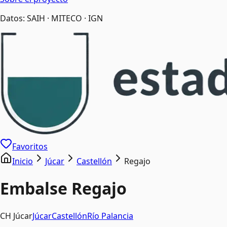
Datos: SAIH · MITECO · IGN
Favoritos
Inicio
Júcar
Castellón
Regajo
Embalse
Regajo
CH Júcar
Júcar
Castellón
Río
Palancia