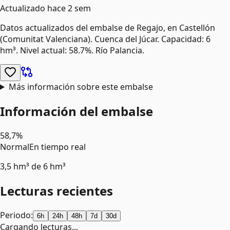
Actualizado
hace 2 sem
Datos actualizados del embalse de
Regajo
, en Castellón
(Comunitat Valenciana)
.
Cuenca del Júcar.
Capacidad: 6
hm³.
Nivel actual: 58.7%.
Río Palancia.
Más información sobre este embalse
Información del embalse
58,7%
Normal
En tiempo real
3,5 hm³
de
6 hm³
Lecturas recientes
Periodo:
6h
24h
48h
7d
30d
Cargando lecturas...