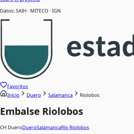
Datos: SAIH · MITECO · IGN
Favoritos
Inicio
Duero
Salamanca
Riolobos
Embalse
Riolobos
CH Duero
Duero
Salamanca
Río
Riolobos