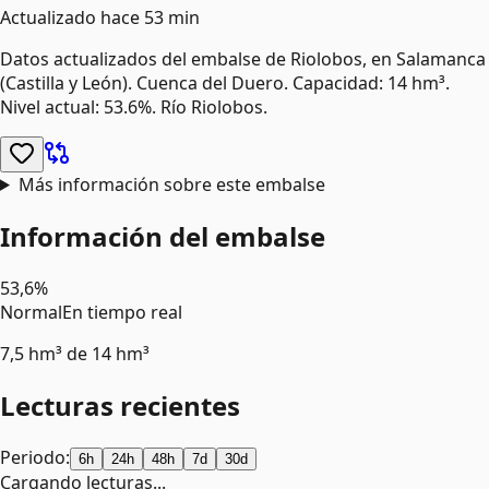
Actualizado
hace 53 min
Datos actualizados del embalse de
Riolobos
, en Salamanca
(Castilla y León)
.
Cuenca del Duero.
Capacidad: 14 hm³.
Nivel actual: 53.6%.
Río Riolobos.
Más información sobre este embalse
Información del embalse
53,6%
Normal
En tiempo real
7,5 hm³
de
14 hm³
Lecturas recientes
Periodo:
6h
24h
48h
7d
30d
Cargando lecturas...