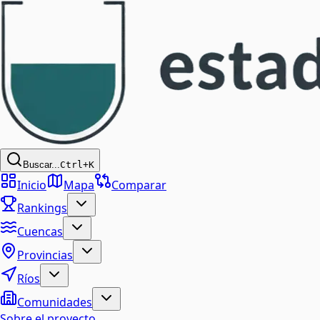
Buscar...
Ctrl+K
Inicio
Mapa
Comparar
Rankings
Cuencas
Provincias
Ríos
Comunidades
Sobre el proyecto