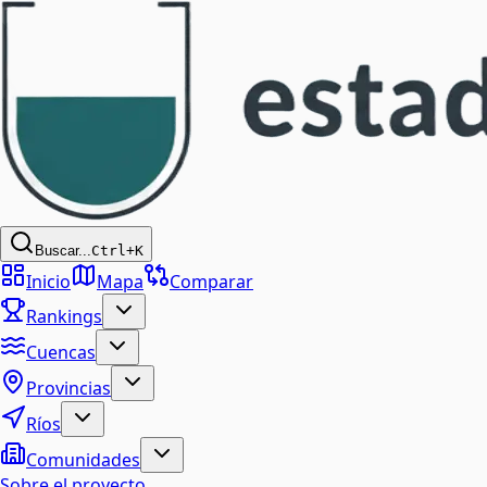
Buscar...
Ctrl+K
Inicio
Mapa
Comparar
Rankings
Cuencas
Provincias
Ríos
Comunidades
Sobre el proyecto