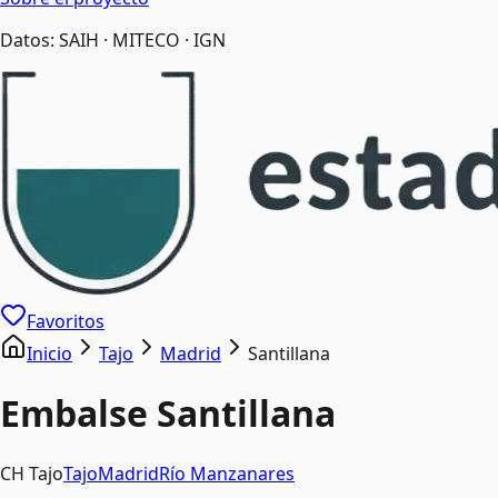
Datos: SAIH · MITECO · IGN
Favoritos
Inicio
Tajo
Madrid
Santillana
Embalse
Santillana
CH Tajo
Tajo
Madrid
Río
Manzanares