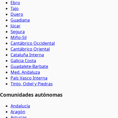
Ebro
Tajo
Duero
Guadiana
Júcar
Segura
Miño-Sil
Cantábrico Occidental
Cantábrico Oriental
Cataluña Interna
Galicia Costa
Guadalete-Barbate
Med. Andaluza
País Vasco Interna
Tinto, Odiel y Piedras
Comunidades autónomas
Andalucía
Aragón
Asturias