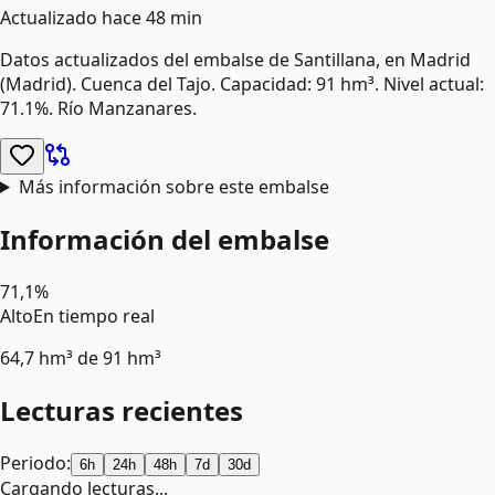
Actualizado
hace 48 min
Datos actualizados del embalse de
Santillana
, en Madrid
(Madrid)
.
Cuenca del Tajo.
Capacidad: 91 hm³.
Nivel actual:
71.1%.
Río Manzanares.
Más información sobre este embalse
Información del embalse
71,1%
Alto
En tiempo real
64,7 hm³
de
91 hm³
Lecturas recientes
Periodo:
6h
24h
48h
7d
30d
Cargando lecturas...