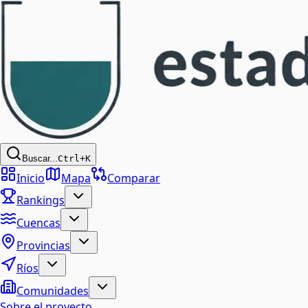
Buscar...
Ctrl+K
Inicio
Mapa
Comparar
Rankings
Cuencas
Provincias
Ríos
Comunidades
Sobre el proyecto