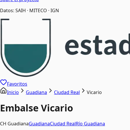
Datos: SAIH · MITECO · IGN
Favoritos
Inicio
Guadiana
Ciudad Real
Vicario
Embalse
Vicario
CH Guadiana
Guadiana
Ciudad Real
Río
Guadiana