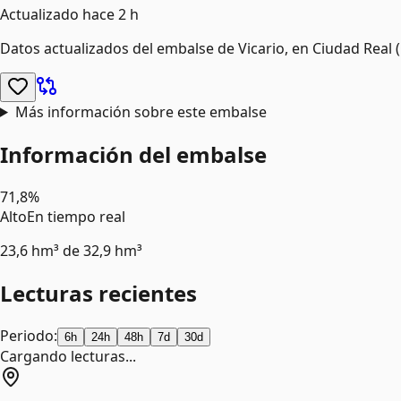
Actualizado
hace 2 h
Datos actualizados del embalse de
Vicario
, en Ciudad Real
(
Más información sobre este embalse
Información del embalse
71,8%
Alto
En tiempo real
23,6 hm³
de
32,9 hm³
Lecturas recientes
Periodo:
6h
24h
48h
7d
30d
Cargando lecturas...