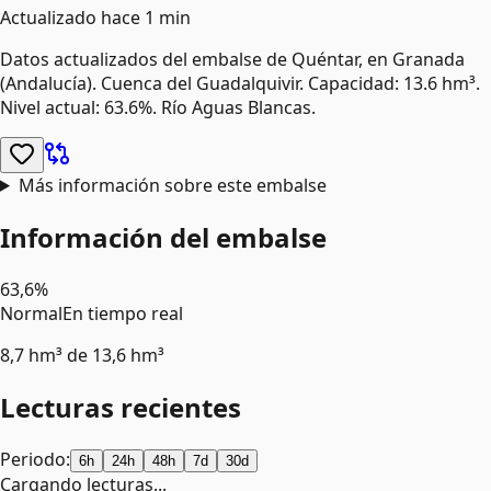
Actualizado
hace 1 min
Datos actualizados del embalse de
Quéntar
, en Granada
(Andalucía)
.
Cuenca del Guadalquivir.
Capacidad: 13.6 hm³.
Nivel actual: 63.6%.
Río Aguas Blancas.
Más información sobre este embalse
Información del embalse
63,6%
Normal
En tiempo real
8,7 hm³
de
13,6 hm³
Lecturas recientes
Periodo:
6h
24h
48h
7d
30d
Cargando lecturas...