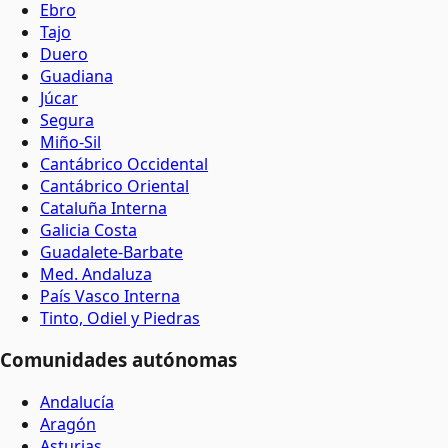
Ebro
Tajo
Duero
Guadiana
Júcar
Segura
Miño-Sil
Cantábrico Occidental
Cantábrico Oriental
Cataluña Interna
Galicia Costa
Guadalete-Barbate
Med. Andaluza
País Vasco Interna
Tinto, Odiel y Piedras
Comunidades autónomas
Andalucía
Aragón
Asturias