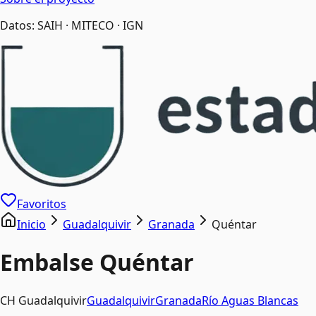
Datos: SAIH · MITECO · IGN
Favoritos
Inicio
Guadalquivir
Granada
Quéntar
Embalse
Quéntar
CH Guadalquivir
Guadalquivir
Granada
Río
Aguas Blancas