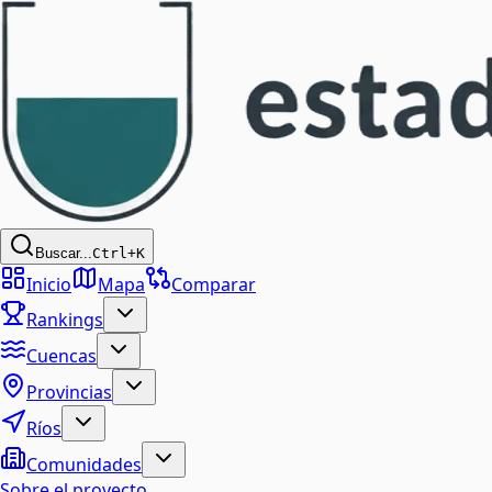
Buscar...
Ctrl+K
Inicio
Mapa
Comparar
Rankings
Cuencas
Provincias
Ríos
Comunidades
Sobre el proyecto