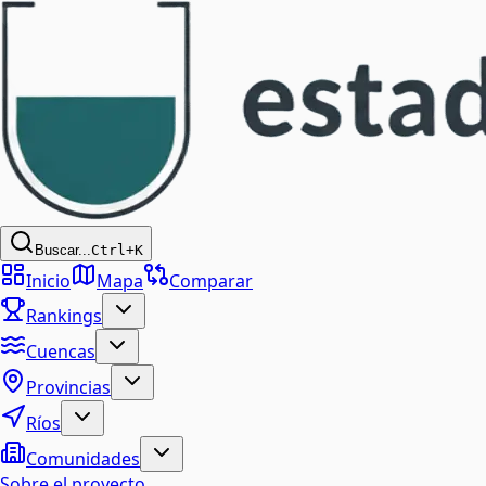
Buscar...
Ctrl+K
Inicio
Mapa
Comparar
Rankings
Cuencas
Provincias
Ríos
Comunidades
Sobre el proyecto