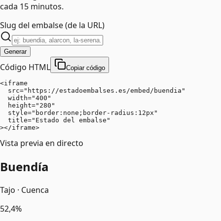
cada 15 minutos.
Slug del embalse (de la URL)
Generar
Código HTML
Copiar código
<iframe

  src="https://estadoembalses.es/embed/buendia"

  width="400"

  height="280"

  style="border:none;border-radius:12px"

  title="Estado del embalse"

></iframe>
Vista previa en directo