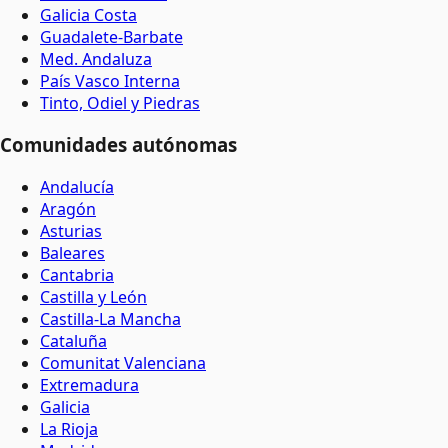
Galicia Costa
Guadalete-Barbate
Med. Andaluza
País Vasco Interna
Tinto, Odiel y Piedras
Comunidades autónomas
Andalucía
Aragón
Asturias
Baleares
Cantabria
Castilla y León
Castilla-La Mancha
Cataluña
Comunitat Valenciana
Extremadura
Galicia
La Rioja