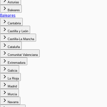
Asturias
Baleares
Baleares
Cantabria
Castilla y León
Castilla-La Mancha
Cataluña
Comunitat Valenciana
Extremadura
Galicia
La Rioja
Madrid
Murcia
Navarra