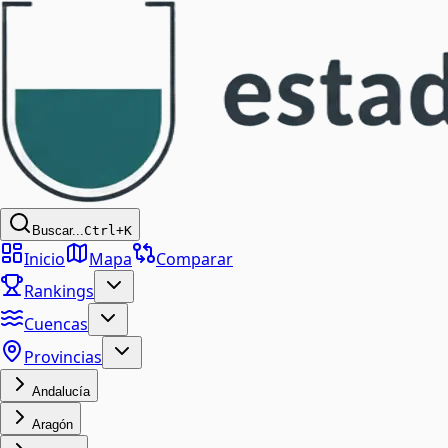
Buscar...
Ctrl+K
Inicio
Mapa
Comparar
Rankings
Cuencas
Provincias
Andalucía
Aragón