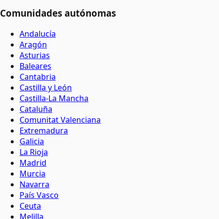
Comunidades autónomas
Andalucía
Aragón
Asturias
Baleares
Cantabria
Castilla y León
Castilla-La Mancha
Cataluña
Comunitat Valenciana
Extremadura
Galicia
La Rioja
Madrid
Murcia
Navarra
País Vasco
Ceuta
Melilla