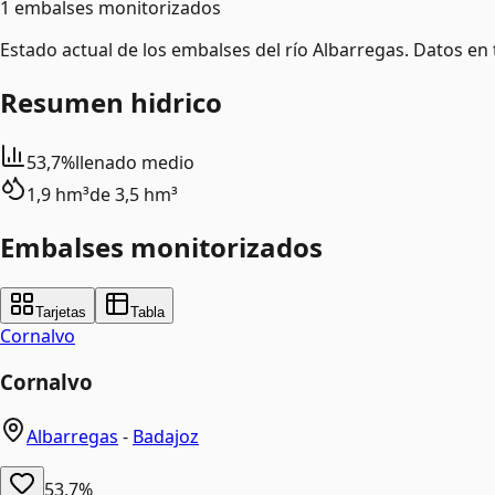
1 embalses monitorizados
Estado actual de los embalses del río Albarregas. Datos en 
Resumen hidrico
53,7%
llenado medio
1,9 hm³
de
3,5 hm³
Embalses monitorizados
Tarjetas
Tabla
Cornalvo
Cornalvo
Albarregas
-
Badajoz
53,7%