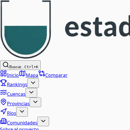
Buscar...
Ctrl+K
Inicio
Mapa
Comparar
Rankings
Cuencas
Provincias
Ríos
Comunidades
Sobre el proyecto