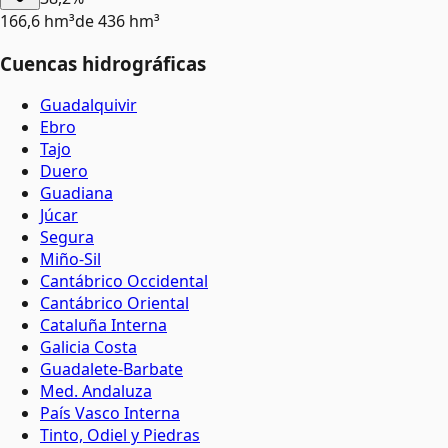
166,6 hm³
de
436 hm³
Cuencas hidrográficas
Guadalquivir
Ebro
Tajo
Duero
Guadiana
Júcar
Segura
Miño-Sil
Cantábrico Occidental
Cantábrico Oriental
Cataluña Interna
Galicia Costa
Guadalete-Barbate
Med. Andaluza
País Vasco Interna
Tinto, Odiel y Piedras