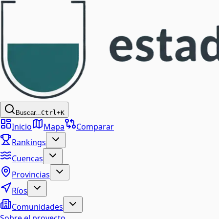
Buscar...
Ctrl+K
Inicio
Mapa
Comparar
Rankings
Cuencas
Provincias
Ríos
Comunidades
Sobre el proyecto