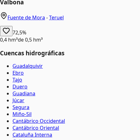
Valbona
Fuente de Mora
-
Teruel
72,5%
0,4 hm³
de
0,5 hm³
Cuencas hidrográficas
Guadalquivir
Ebro
Tajo
Duero
Guadiana
Júcar
Segura
Miño-Sil
Cantábrico Occidental
Cantábrico Oriental
Cataluña Interna