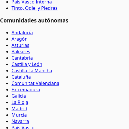
País Vasco Interna
Tinto, Odiel y Piedras
Comunidades autónomas
Andalucía
Aragón
Asturias
Baleares
Cantabria
Castilla y León
Castilla-La Mancha
Cataluña
Comunitat Valenciana
Extremadura
Galicia
La Rioja
Madrid
Murcia
Navarra
País Vasco