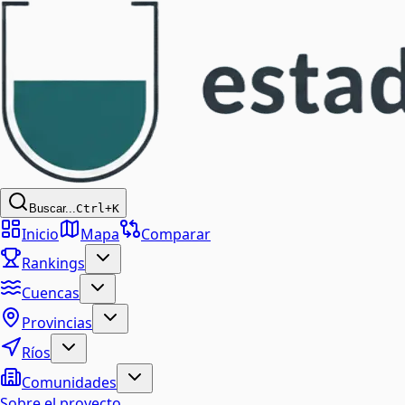
Buscar...
Ctrl+K
Inicio
Mapa
Comparar
Rankings
Cuencas
Provincias
Ríos
Comunidades
Sobre el proyecto