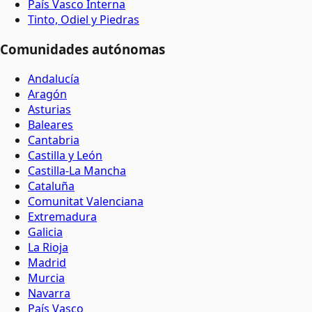
País Vasco Interna
Tinto, Odiel y Piedras
Comunidades autónomas
Andalucía
Aragón
Asturias
Baleares
Cantabria
Castilla y León
Castilla-La Mancha
Cataluña
Comunitat Valenciana
Extremadura
Galicia
La Rioja
Madrid
Murcia
Navarra
País Vasco