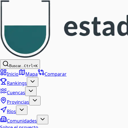
Buscar...
Ctrl+K
Inicio
Mapa
Comparar
Rankings
Cuencas
Provincias
Ríos
Comunidades
Sobre el proyecto