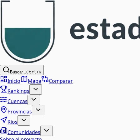
Buscar...
Ctrl+K
Inicio
Mapa
Comparar
Rankings
Cuencas
Provincias
Ríos
Comunidades
Sobre el proyecto