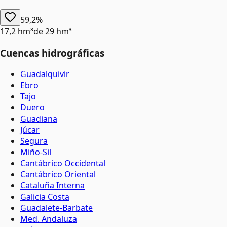
59,2%
17,2 hm³
de
29 hm³
Cuencas hidrográficas
Guadalquivir
Ebro
Tajo
Duero
Guadiana
Júcar
Segura
Miño-Sil
Cantábrico Occidental
Cantábrico Oriental
Cataluña Interna
Galicia Costa
Guadalete-Barbate
Med. Andaluza