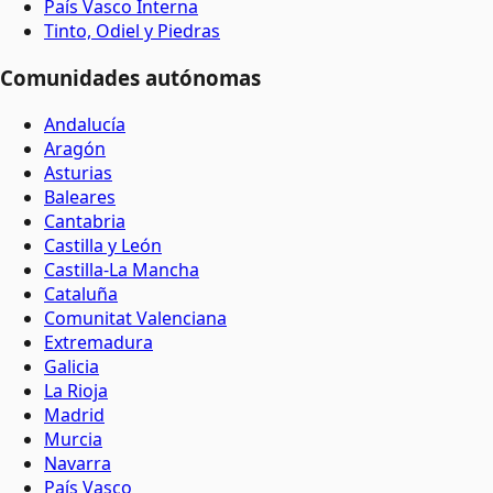
País Vasco Interna
Tinto, Odiel y Piedras
Comunidades autónomas
Andalucía
Aragón
Asturias
Baleares
Cantabria
Castilla y León
Castilla-La Mancha
Cataluña
Comunitat Valenciana
Extremadura
Galicia
La Rioja
Madrid
Murcia
Navarra
País Vasco