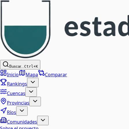
Buscar...
Ctrl+K
Inicio
Mapa
Comparar
Rankings
Cuencas
Provincias
Ríos
Comunidades
Sobre el proyecto