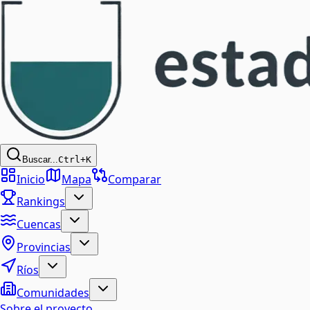
Buscar...
Ctrl+K
Inicio
Mapa
Comparar
Rankings
Cuencas
Provincias
Ríos
Comunidades
Sobre el proyecto