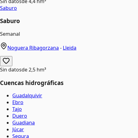
Sin datos
de
4,4 hm³
Saburo
Saburo
Semanal
Noguera Ribagorzana
-
Lleida
Sin datos
de
2,5 hm³
Cuencas hidrográficas
Guadalquivir
Ebro
Tajo
Duero
Guadiana
Júcar
Segura