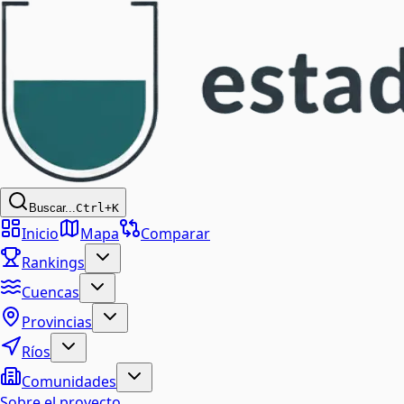
Buscar...
Ctrl+K
Inicio
Mapa
Comparar
Rankings
Cuencas
Provincias
Ríos
Comunidades
Sobre el proyecto